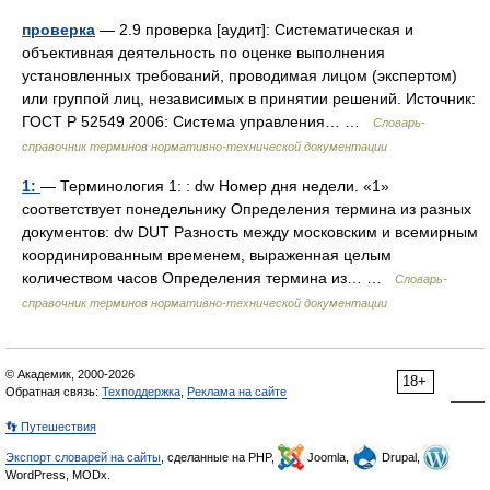
проверка
— 2.9 проверка [аудит]: Систематическая и
объективная деятельность по оценке выполнения
установленных требований, проводимая лицом (экспертом)
или группой лиц, независимых в принятии решений. Источник:
ГОСТ Р 52549 2006: Система управления… …
Словарь-
справочник терминов нормативно-технической документации
1:
— Терминология 1: : dw Номер дня недели. «1»
соответствует понедельнику Определения термина из разных
документов: dw DUT Разность между московским и всемирным
координированным временем, выраженная целым
количеством часов Определения термина из… …
Словарь-
справочник терминов нормативно-технической документации
© Академик, 2000-2026
18+
Обратная связь:
Техподдержка
,
Реклама на сайте
👣 Путешествия
Экспорт словарей на сайты
, сделанные на PHP,
Joomla,
Drupal,
WordPress, MODx.